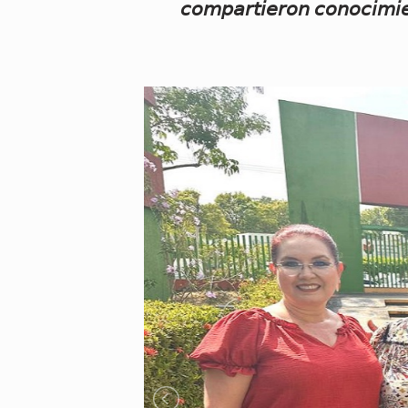
𝘤𝘰𝘮𝘱𝘢𝘳𝘵𝘪𝘦𝘳𝘰𝘯 𝘤𝘰𝘯𝘰𝘤𝘪𝘮𝘪𝘦