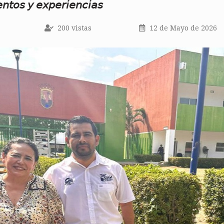
𝘯𝘵𝘰𝘴 𝘺 𝘦𝘹𝘱𝘦𝘳𝘪𝘦𝘯𝘤𝘪𝘢𝘴
200 vistas
12 de Mayo de 2026