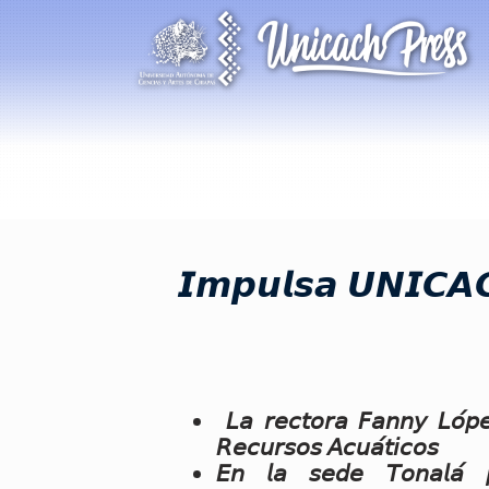
𝙄𝙢𝙥𝙪𝙡𝙨𝙖 𝙐𝙉𝙄𝘾𝘼𝘾
𝘓𝘢 𝘳𝘦𝘤𝘵𝘰𝘳𝘢 𝘍𝘢𝘯𝘯𝘺 𝘓𝘰́𝘱𝘦
𝘙𝘦𝘤𝘶𝘳𝘴𝘰𝘴 𝘈𝘤𝘶𝘢́𝘵𝘪𝘤𝘰𝘴
𝘌𝘯 𝘭𝘢 𝘴𝘦𝘥𝘦 𝘛𝘰𝘯𝘢𝘭𝘢́ 𝘱𝘢𝘳