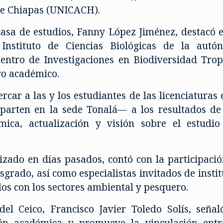
de Chiapas (UNICACH).
 casa de estudios, Fanny López Jiménez, destacó 
l Instituto de Ciencias Biológicas de la au
 Centro de Investigaciones en Biodiversidad Tro
ro académico.
car a las y los estudiantes de las licenciatura
arten en la sede Tonalá— a los resultados de i
mica, actualización y visión sobre el estudi
izado en días pasados, contó con la participació
osgrado, así como especialistas invitados de insti
os con los sectores ambiental y pesquero.
del Ceico, Francisco Javier Toledo Solís, seña
ón académica y promueve la vinculación entre