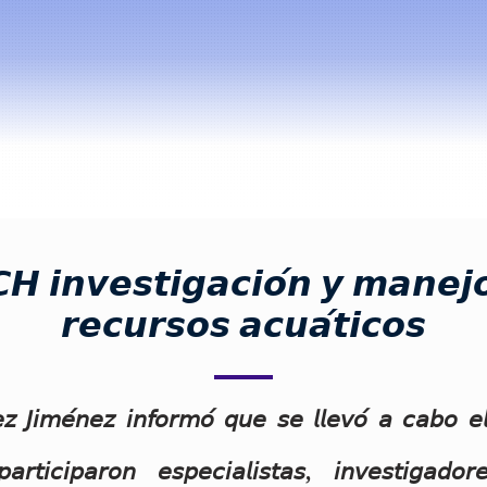
 𝙞𝙣𝙫𝙚𝙨𝙩𝙞𝙜𝙖𝙘𝙞𝙤́𝙣 𝙮 𝙢𝙖𝙣𝙚𝙟
𝙧𝙚𝙘𝙪𝙧𝙨𝙤𝙨 𝙖𝙘𝙪𝙖́𝙩𝙞𝙘𝙤𝙨
𝘻 𝘑𝘪𝘮𝘦́𝘯𝘦𝘻 𝘪𝘯𝘧𝘰𝘳𝘮𝘰́ 𝘲𝘶𝘦 𝘴𝘦 𝘭𝘭𝘦𝘷𝘰́ 𝘢 𝘤𝘢𝘣𝘰 𝘦
𝘵𝘪𝘤𝘪𝘱𝘢𝘳𝘰𝘯 𝘦𝘴𝘱𝘦𝘤𝘪𝘢𝘭𝘪𝘴𝘵𝘢𝘴, 𝘪𝘯𝘷𝘦𝘴𝘵𝘪𝘨𝘢𝘥𝘰