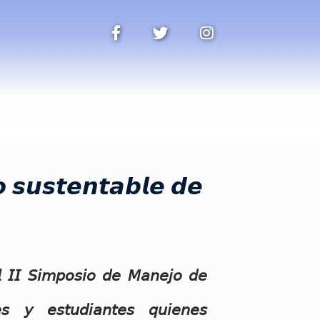
 𝙨𝙪𝙨𝙩𝙚𝙣𝙩𝙖𝙗𝙡𝙚 𝙙𝙚
𝘭 𝘐𝘐 𝘚𝘪𝘮𝘱𝘰𝘴𝘪𝘰 𝘥𝘦 𝘔𝘢𝘯𝘦𝘫𝘰 𝘥𝘦
𝘦𝘴 𝘺 𝘦𝘴𝘵𝘶𝘥𝘪𝘢𝘯𝘵𝘦𝘴 𝘲𝘶𝘪𝘦𝘯𝘦𝘴